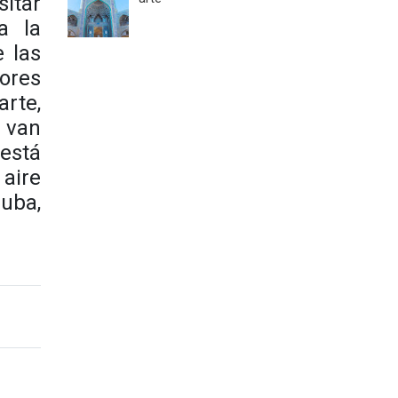
itar
a la
e las
ores
arte,
e van
 está
 aire
Cuba,