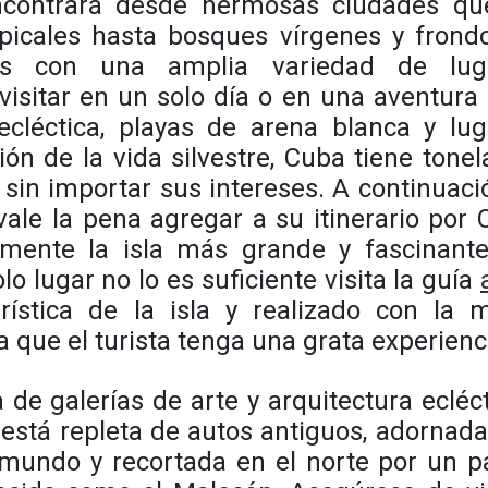
contrará desde hermosas ciudades qu
picales hasta bosques vírgenes y frondo
ros con una amplia variedad de lug
visitar en un solo día o en una aventur
ecléctica, playas de arena blanca y lug
ión de la vida silvestre, Cuba tiene tone
 sin importar sus intereses. A continuaci
ale la pena agregar a su itinerario por
mente la isla más grande y fascinante
lo lugar no lo es suficiente visita la guía
ística de la isla y realizado con la m
a que el turista tenga una grata experienc
de galerías de arte y arquitectura ecléc
 está repleta de autos antiguos, adornad
 mundo y recortada en el norte por un p