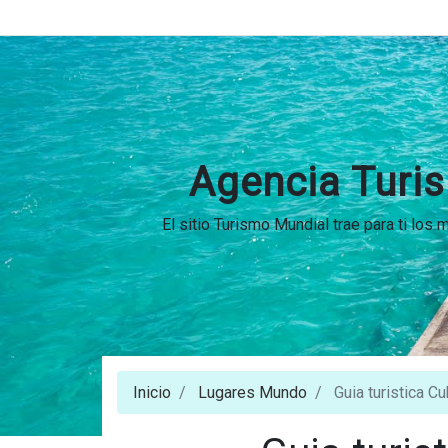
Agencia Turis
El sitio Turismo Mundial trae para ti los
Inicio
Lugares Mundo
Guia turistica Cu