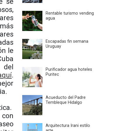
e se
sos,
Rentable turismo vending
ares
agua
a más
ares
ladas
Escapadas fin semana
Uruguay
ón le
 Cuba
 del
Purificador agua hoteles
aquí
.
Puritec
ejor
ia.
Acueducto del Padre
Tembleque Hidalgo
tica.
a con
aseo
Arquitectura Irani estilo
arte