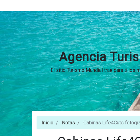
Agencia Turis
El sitio Turismo Mundial trae para ti los
Inicio
Notas
Cabinas Life4Cuts fotogra