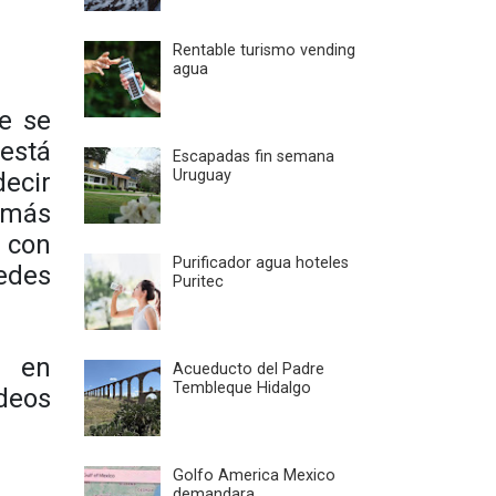
Rentable turismo vending
agua
de se
está
Escapadas fin semana
Uruguay
ecir
 más
 con
Purificador agua hoteles
edes
Puritec
s en
Acueducto del Padre
Tembleque Hidalgo
ídeos
Golfo America Mexico
demandara