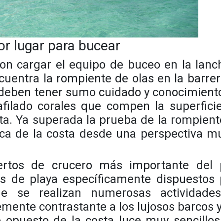
or lugar para bucear
 cargar el equipo de buceo en la lanch
cuentra la rompiente de olas en la barre
s deben tener sumo cuidado y conocimient
afilado corales que compen la superfici
a. Ya superada la prueba de la rompient
ca de la costa desde una perspectiva m
tos de crucero más importante del p
s de playa específicamente dispuestos 
de se realizan numerosas actividade
mente contrastante a los lujosos barcos 
do opuesto de la costa luce muy sencillo