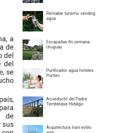
Rentable turismo vending
agua
a, a
Escapadas fin semana
ra de
Uruguay
o del
e del
e, se
Purificador agua hoteles
Puritec
ucho
aís,
Acueducto del Padre
Tembleque Hidalgo
para
s de
y sus
Arquitectura Irani estilo
s con
arte