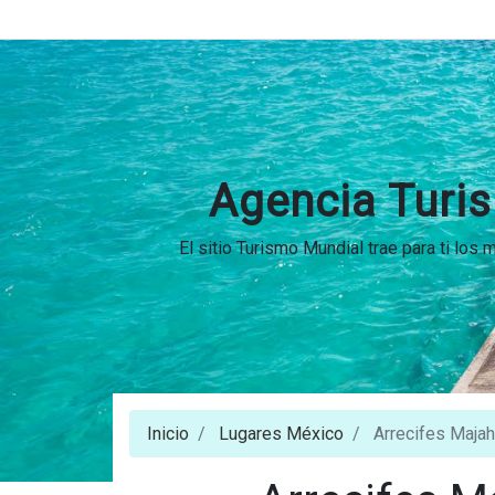
Agencia Turis
El sitio Turismo Mundial trae para ti los
Inicio
Lugares México
Arrecifes Majah