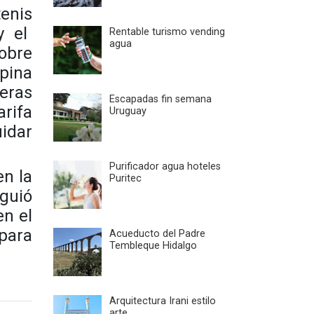
tenis
y el
Rentable turismo vending
agua
sobre
opina
ñeras
Escapadas fin semana
arifa
Uruguay
uidar
Purificador agua hoteles
en la
Puritec
iguió
en el
para
Acueducto del Padre
Tembleque Hidalgo
Arquitectura Irani estilo
arte