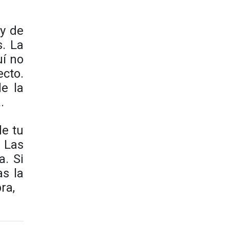
ay de
s. La
uí no
ecto.
de la
.
de tu
. Las
a. Si
as la
ra,