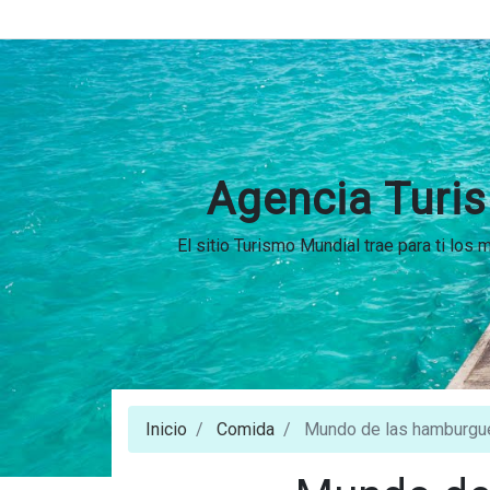
Agencia Turis
El sitio Turismo Mundial trae para ti los
Inicio
Comida
Mundo de las hamburgu